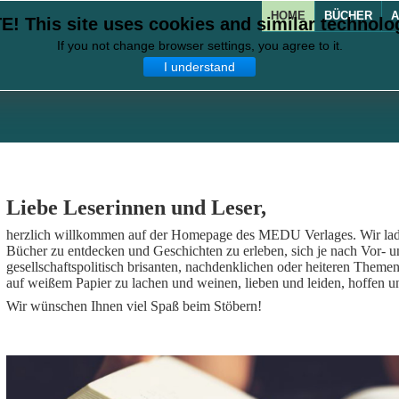
HOME
BÜCHER
A
! This site uses cookies and similar technolo
If you not change browser settings, you agree to it.
I understand
Liebe Leserinnen und Leser,
herzlich willkommen auf der Homepage des MEDU Verlages. Wir laden
Bücher zu entdecken und Geschichten zu erleben, sich je nach Vor- 
gesellschaftspolitisch brisanten, nachdenklichen oder heiteren Them
auf weißem Papier zu lachen und weinen, lieben und leiden, hoffen u
Wir wünschen Ihnen viel Spaß beim Stöbern!